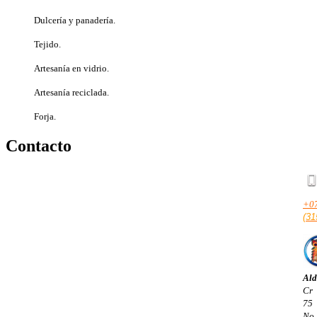
Dulcería y panadería.
Tejido.
Artesanía en vidrio.
Artesanía reciclada.
Forja.
Contacto
+0
(31
Ald
Cr
75
No.