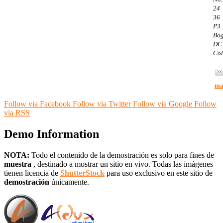
24
36
P3
Bog
DC
Co
ma
Follow via Facebook
Follow via Twitter
Follow via Google
Follow
via RSS
Demo Information
NOTA:
Todo el contenido de la demostración es solo para
fines de
muestra
, destinado a mostrar un sitio en vivo.
Todas las imágenes
tienen licencia de
ShutterStock
para uso exclusivo en este
sitio de
demostración
únicamente.